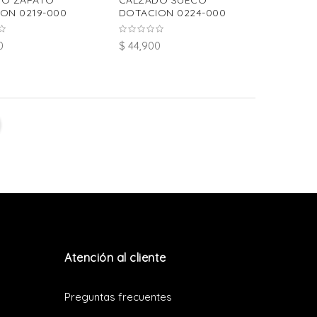
DO ZAPATO
CALZADO SUECO
ON 0219-000
DOTACION 0224-000
0
$ 44,900
Atención al cliente
Preguntas frecuentes