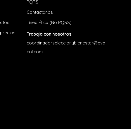
PQRS
Contáctanos
datos
Línea Ética (No PQRS)
 precios
Trabaja con nosotros:
coordinadorseleccionybienestar@eva
col.com