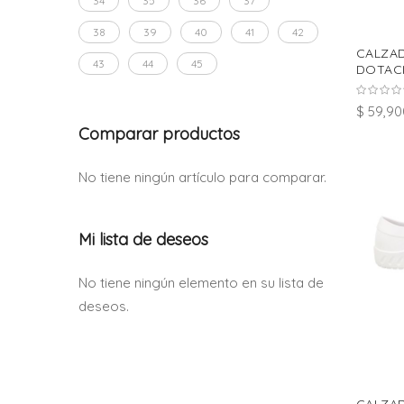
34
35
36
37
38
39
40
41
42
CALZA
43
44
45
DOTACI
$ 59,90
Comparar productos
No tiene ningún artículo para comparar.
Mi lista de deseos
No tiene ningún elemento en su lista de
deseos.