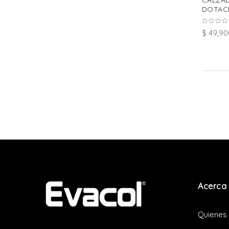
CALZA
DOTACI
$ 49,90
Acerca 
Quienes