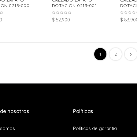
DO ZAPATO
CALZADO ZAPATO
CALZA
ON 0213-000
DOTACION 0213-001
DOTACI
0
$ 52,900
$ 83,90
1
2
de nosotros
Políticas
 somos
Políticas de garantía