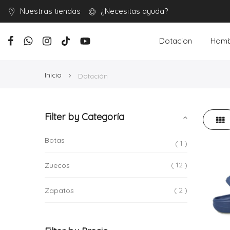
Nuestras tiendas
¿Necesitas ayuda?
Dotacion
Homb
Inicio
Dotación
Filter by Categoría
Parr
Ver
como
Botas
1
12
Zuecos
2
Zapatos