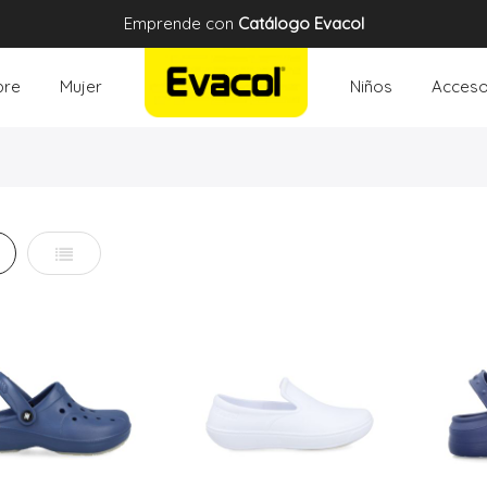
Emprende con
Catálogo Evacol
re
Mujer
Niños
Acceso
illa
Lista