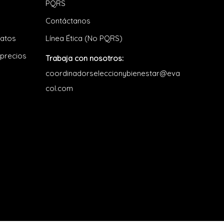
PQRS
Contáctanos
datos
Línea Ética (No PQRS)
 precios
Trabaja con nosotros:
coordinadorseleccionybienestar@eva
col.com