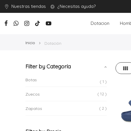
Nuestras tiendas
¿Necesitas ayuda?
Dotacion
Homb
Inicio
Dotación
Filter by Categoría
Parr
Ver
como
Botas
1
12
Zuecos
2
Zapatos