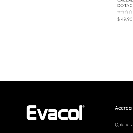
CALZA
DOTACI
$ 49,90
Acerca 
Quienes