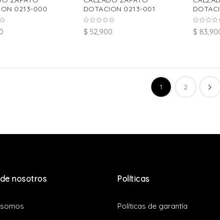
DO ZAPATO
CALZADO ZAPATO
CALZA
ON 0213-000
DOTACION 0213-001
DOTACI
0
$ 52,900
$ 83,90
1
2
de nosotros
Políticas
 somos
Políticas de garantía