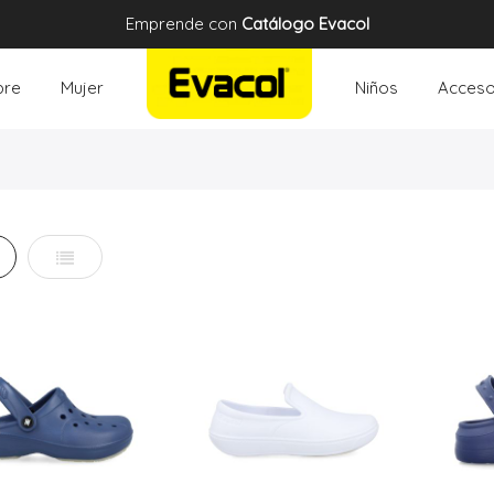
Emprende con
Catálogo Evacol
re
Mujer
Niños
Acceso
illa
Lista