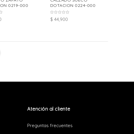
DO ZAPATO
CALZADO SUECO
ON 0219-000
DOTACION 0224-000
0
$ 44,900
Atención al cliente
Preguntas frecuentes