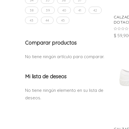
34
35
36
37
38
39
40
41
42
CALZA
43
44
45
DOTACI
$ 59,90
Comparar productos
No tiene ningún artículo para comparar.
Mi lista de deseos
No tiene ningún elemento en su lista de
deseos.