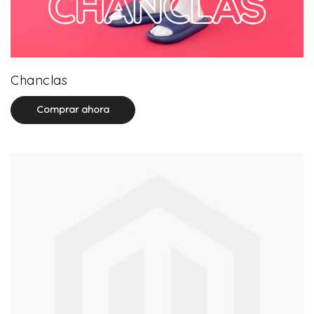
22 product(s)
Chanclas
Comprar ahora