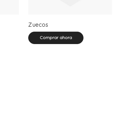
20 product(s)
Zuecos
Comprar ahora