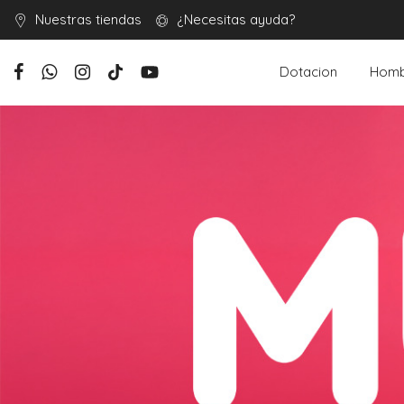
Nuestras tiendas
¿Necesitas ayuda?
Dotacion
Homb