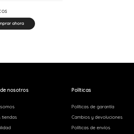
0 product(s)
cos
prar ahora
de nosotros
Políticas
 somos
Políticas de garantía
 tiendas
Cambios y devoluciones
ilidad
Políticas de envíos