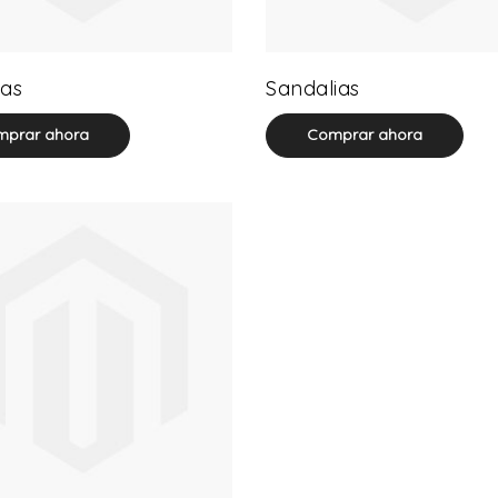
32 product(s)
71 product(s)
as
Sandalias
prar ahora
Comprar ahora