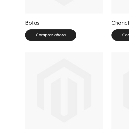
13 product(s)
Botas
Chancl
Comprar ahora
Com