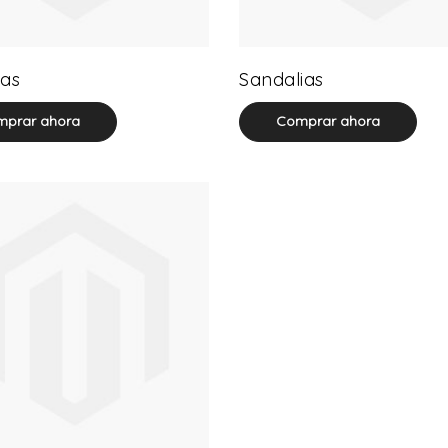
32 product(s)
71 product(s)
as
Sandalias
prar ahora
Comprar ahora