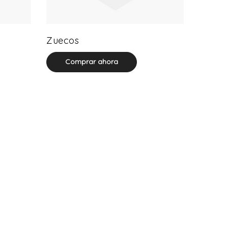
20 product(s)
Zuecos
Comprar ahora