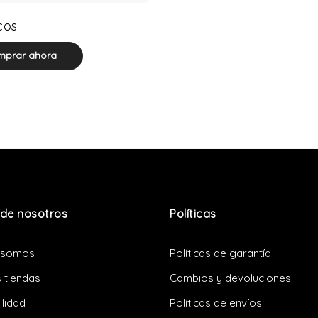
0 product(s)
cos
prar ahora
de nosotros
Políticas
 somos
Políticas de garantía
 tiendas
Cambios y devoluciones
ilidad
Políticas de envíos