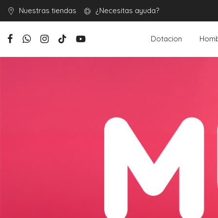
Nuestras tiendas
¿Necesitas ayuda?
Dotacion
Homb