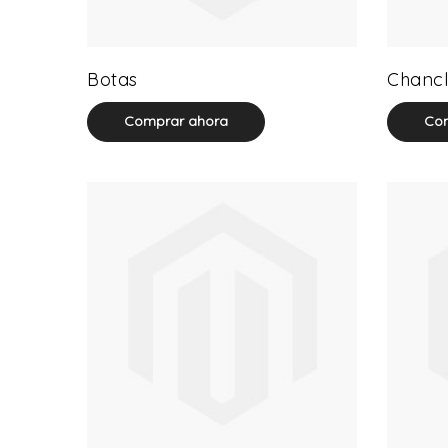
13 product(s)
Botas
Chancl
Comprar ahora
Com