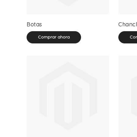
13 product(s)
Botas
Chancl
Comprar ahora
Com