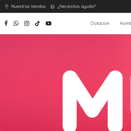
Nuestras tiendas
¿Necesitas ayuda?
Dotacion
Homb