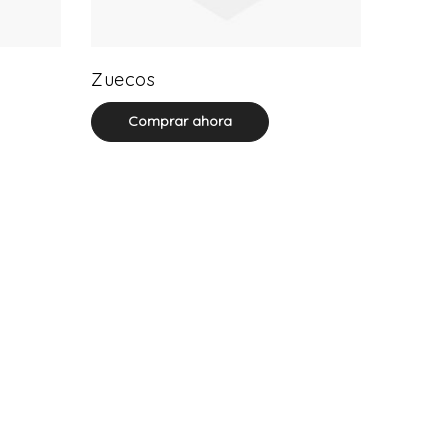
20 product(s)
Zuecos
Comprar ahora