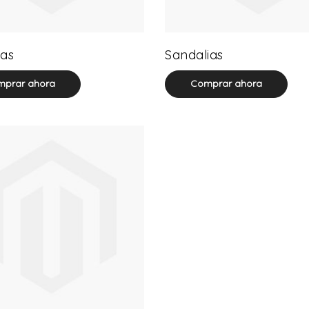
32 product(s)
71 product(s)
as
Sandalias
prar ahora
Comprar ahora