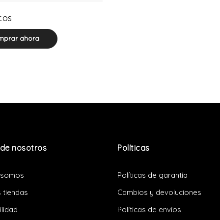
0 product(s)
cos
prar ahora
de nosotros
Políticas
 somos
Políticas de garantía
 tiendas
Cambios y devoluciones
ilidad
Políticas de envíos