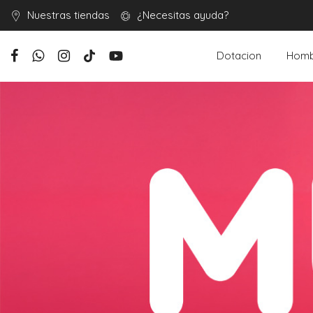
Nuestras tiendas
¿Necesitas ayuda?
Dotacion
Homb