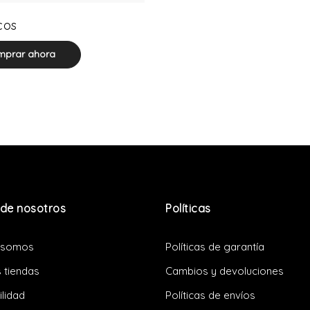
0 product(s)
cos
prar ahora
de nosotros
Políticas
 somos
Políticas de garantía
 tiendas
Cambios y devoluciones
ilidad
Políticas de envíos