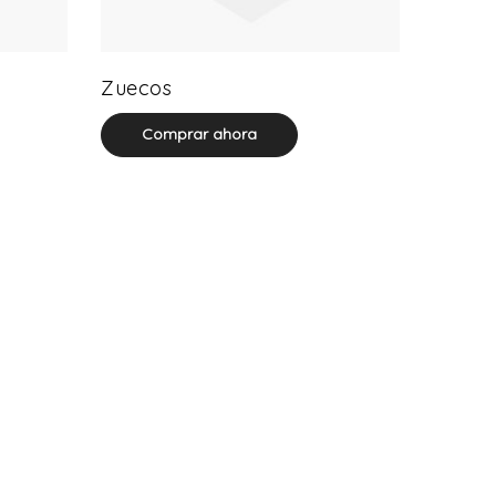
20 product(s)
Zuecos
Comprar ahora