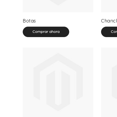
13 product(s)
Botas
Chancl
Comprar ahora
Com