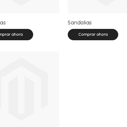
32 product(s)
71 product(s)
as
Sandalias
prar ahora
Comprar ahora