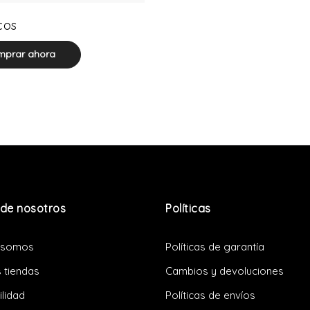
0 product(s)
cos
prar ahora
de nosotros
Políticas
 somos
Políticas de garantía
 tiendas
Cambios y devoluciones
ilidad
Políticas de envíos