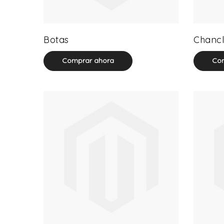
13 product(s)
Botas
Chancl
Comprar ahora
Com