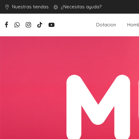
Nuestras tiendas
¿Necesitas ayuda?
Dotacion
Homb