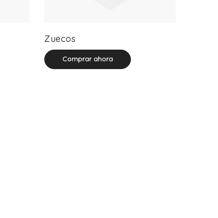
20 product(s)
Zuecos
Comprar ahora