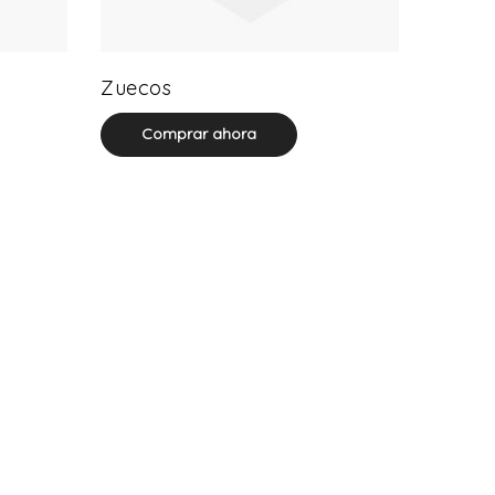
20 product(s)
Zuecos
Comprar ahora