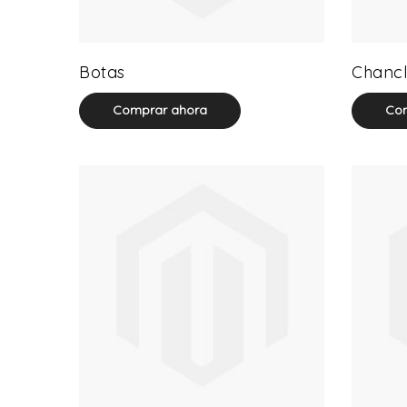
13 product(s)
Botas
Chancl
Comprar ahora
Com