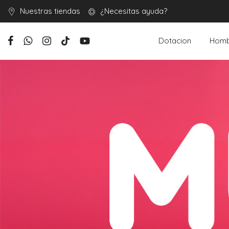
Nuestras tiendas
¿Necesitas ayuda?
Dotacion
Homb