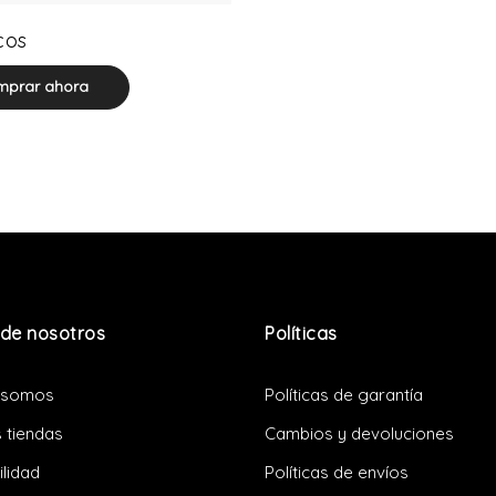
0 product(s)
cos
prar ahora
de nosotros
Políticas
 somos
Políticas de garantía
 tiendas
Cambios y devoluciones
ilidad
Políticas de envíos