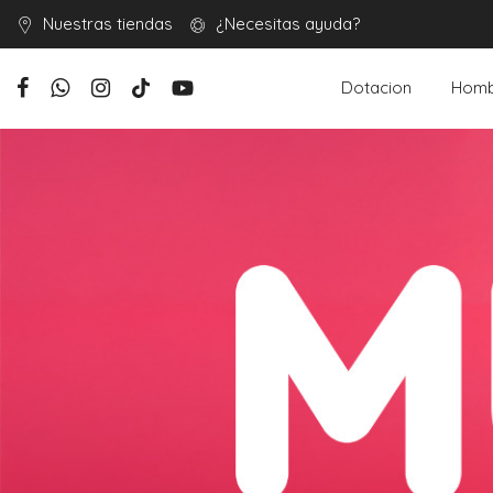
Nuestras tiendas
¿Necesitas ayuda?
Dotacion
Homb