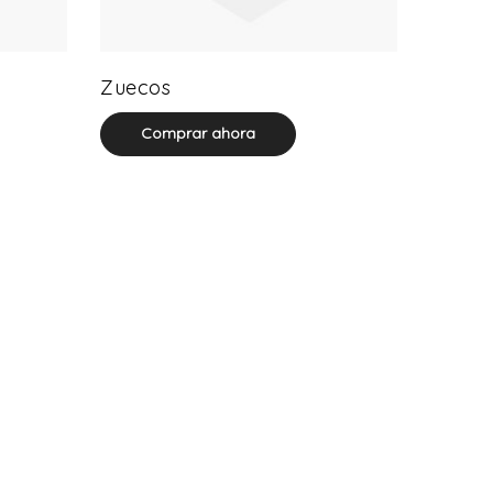
20 product(s)
Zuecos
Comprar ahora