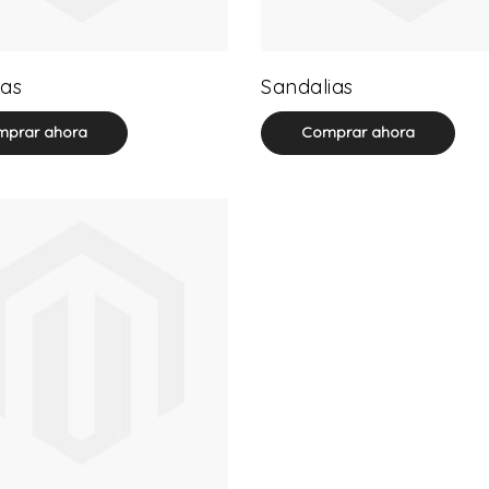
32 product(s)
71 product(s)
as
Sandalias
prar ahora
Comprar ahora