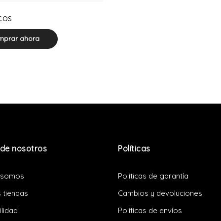
0 product(s)
cos
prar ahora
de nosotros
Políticas
 somos
Políticas de garantía
 tiendas
Cambios y devoluciones
ilidad
Políticas de envíos