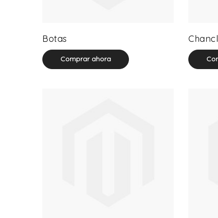
13 product(s)
Botas
Chancl
Comprar ahora
Com