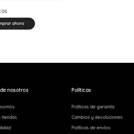
0 product(s)
cos
prar ahora
de nosotros
Políticas
 somos
Políticas de garantía
 tiendas
Cambios y devoluciones
ilidad
Políticas de envíos