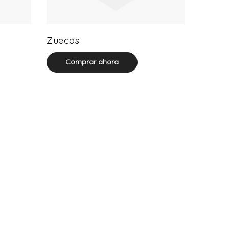
20 product(s)
Zuecos
Comprar ahora