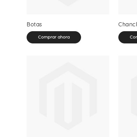
13 product(s)
Botas
Chancl
Comprar ahora
Com