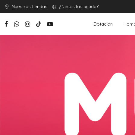
Nuestras tiendas
¿Necesitas ayuda?
Dotacion
Homb