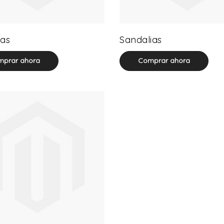
32 product(s)
71 product(s)
as
Sandalias
prar ahora
Comprar ahora