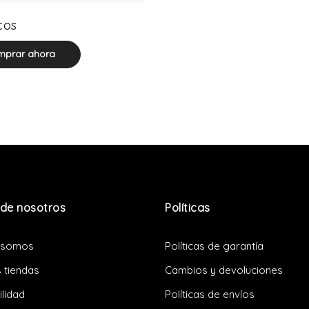
0 product(s)
cos
prar ahora
de nosotros
Políticas
 somos
Políticas de garantía
 tiendas
Cambios y devoluciones
ilidad
Políticas de envíos