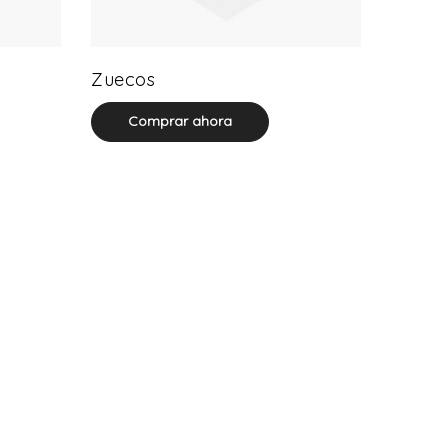
20 product(s)
Zuecos
Comprar ahora