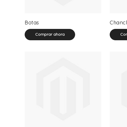
13 product(s)
Botas
Chancl
Comprar ahora
Com