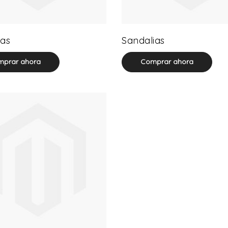
32 product(s)
71 product(s)
as
Sandalias
prar ahora
Comprar ahora