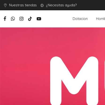
Nuestras tiendas
¿Necesitas ayuda?
Dotacion
Homb