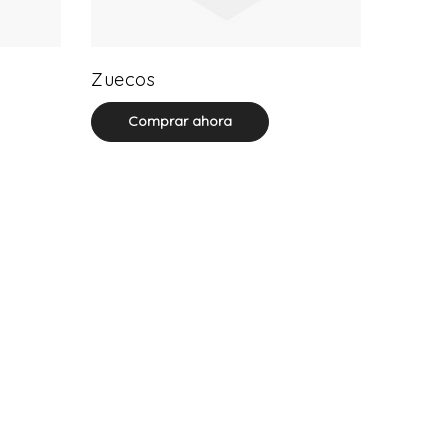
20 product(s)
Zuecos
Comprar ahora