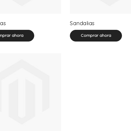
32 product(s)
71 product(s)
as
Sandalias
prar ahora
Comprar ahora