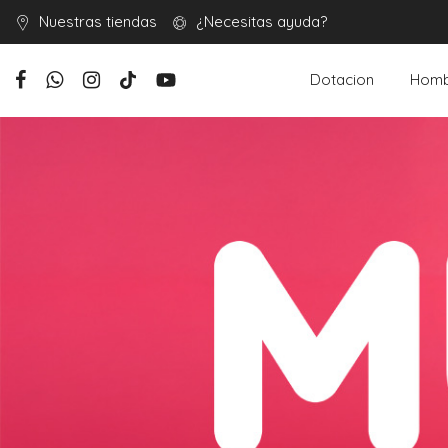
Nuestras tiendas
¿Necesitas ayuda?
Dotacion
Homb