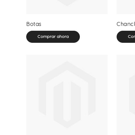
13 product(s)
Botas
Chancl
Comprar ahora
Com