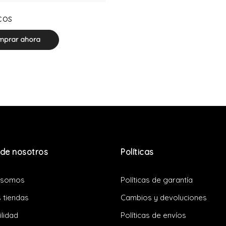
0 product(s)
cos
prar ahora
de nosotros
Políticas
 somos
Políticas de garantía
 tiendas
Cambios y devoluciones
ilidad
Políticas de envíos