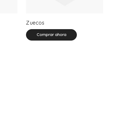
20 product(s)
Zuecos
Comprar ahora