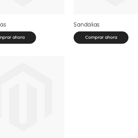
32 product(s)
71 product(s)
as
Sandalias
prar ahora
Comprar ahora