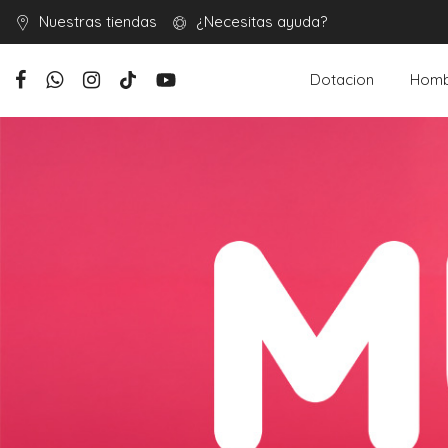
Nuestras tiendas
¿Necesitas ayuda?
Dotacion
Homb