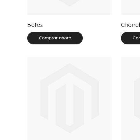
13 product(s)
Botas
Chancl
Comprar ahora
Com