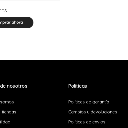
0 product(s)
cos
prar ahora
de nosotros
Políticas
 somos
Políticas de garantía
 tiendas
Cambios y devoluciones
ilidad
Políticas de envíos