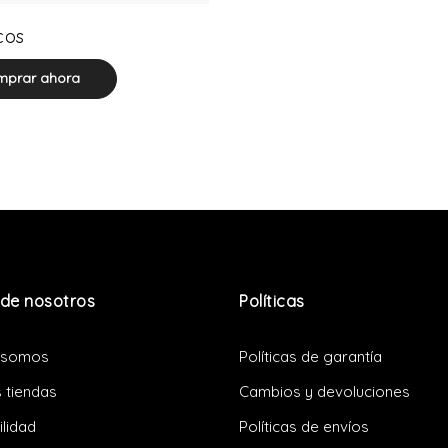
0 product(s)
cos
prar ahora
de nosotros
Políticas
 somos
Políticas de garantía
 tiendas
Cambios y devoluciones
ilidad
Políticas de envíos