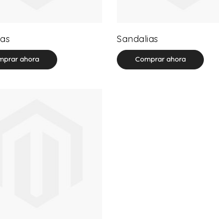
32 product(s)
71 product(s)
as
Sandalias
prar ahora
Comprar ahora