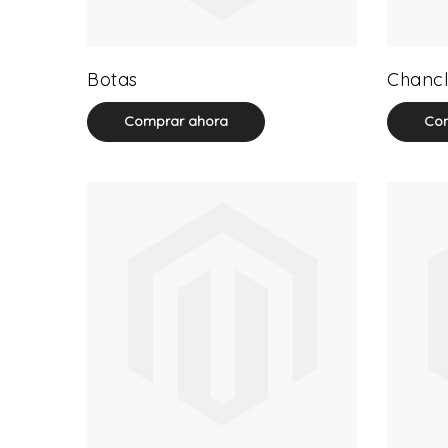
13 product(s)
Botas
Chancl
Comprar ahora
Com