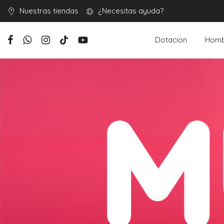
Nuestras tiendas
¿Necesitas ayuda?
Dotacion
Homb