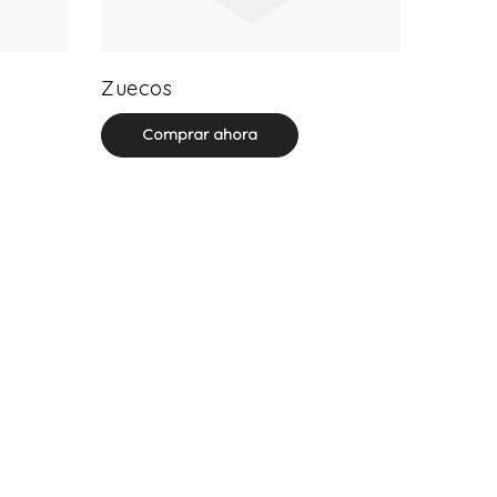
20 product(s)
Zuecos
Comprar ahora