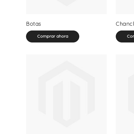
13 product(s)
Botas
Chancl
Comprar ahora
Com