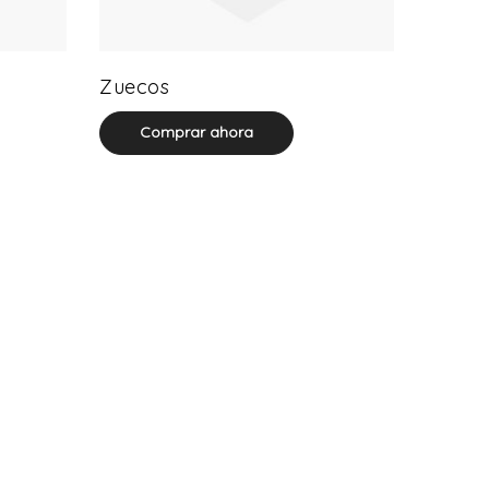
20 product(s)
Zuecos
Comprar ahora