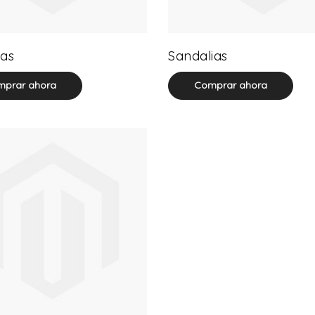
32 product(s)
71 product(s)
as
Sandalias
prar ahora
Comprar ahora