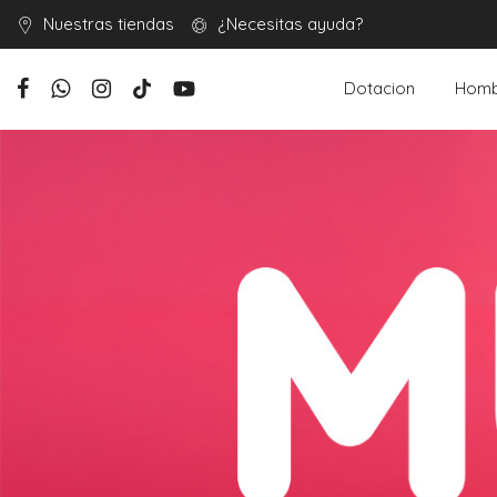
Nuestras tiendas
¿Necesitas ayuda?
Dotacion
Homb