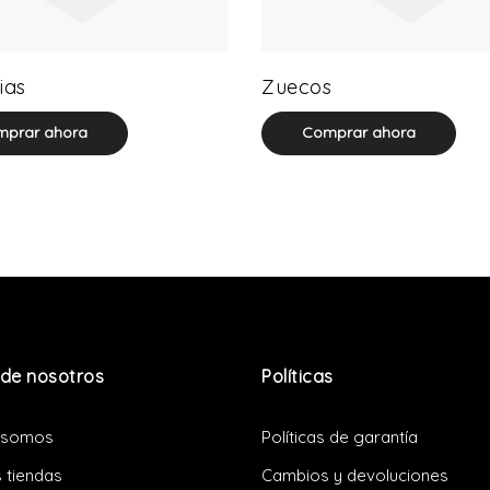
0 product(s)
0 product(s)
ias
Zuecos
prar ahora
Comprar ahora
de nosotros
Políticas
 somos
Políticas de garantía
 tiendas
Cambios y devoluciones