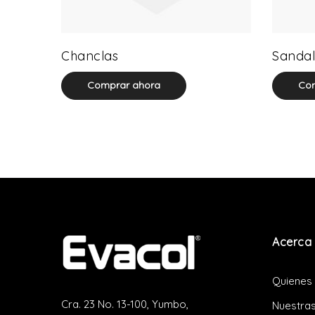
0 product(s)
Chanclas
Sandal
Comprar ahora
Com
Acerca 
Quienes
Cra. 23 No. 13-100, Yumbo,
Nuestras