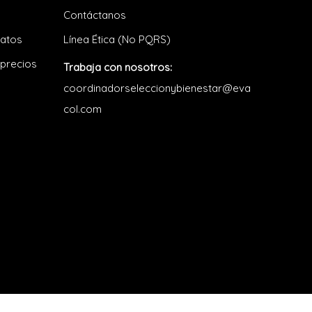
Contáctanos
datos
Línea Ética (No PQRS)
 precios
Trabaja con nosotros:
coordinadorseleccionybienestar@eva
col.com