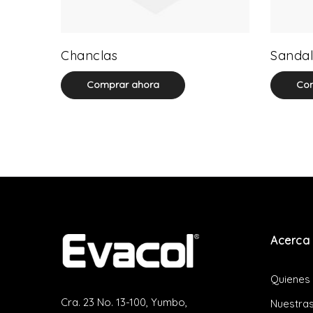
0 product(s)
Chanclas
Sandal
Comprar ahora
Com
Acerca 
Quienes
Cra. 23 No. 13-100, Yumbo,
Nuestras