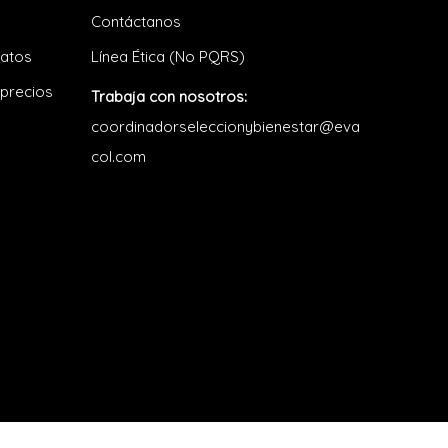
Contáctanos
datos
Línea Ética (No PQRS)
 precios
Trabaja con nosotros:
coordinadorseleccionybienestar@eva
col.com