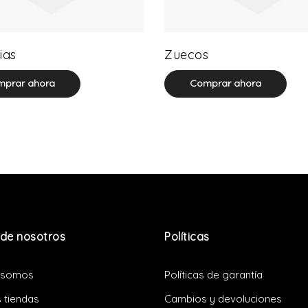
0 product(s)
0 product(s)
ias
Zuecos
prar ahora
Comprar ahora
de nosotros
Políticas
 somos
Políticas de garantía
 tiendas
Cambios y devoluciones