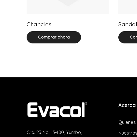
0 product(s)
Chanclas
Sandal
Comprar ahora
Com
Acerca 
Quienes
Cra. 23 No. 13-100, Yumbo,
Nuestras