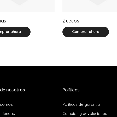
0 product(s)
0 product(s)
ias
Zuecos
prar ahora
Comprar ahora
de nosotros
Políticas
 somos
Políticas de garantía
 tiendas
Cambios y devoluciones