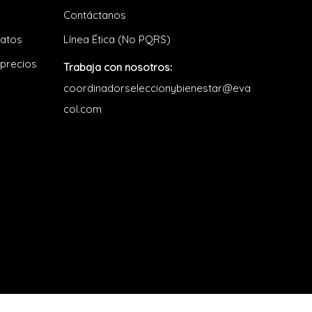
Contáctanos
datos
Línea Ética (No PQRS)
 precios
Trabaja con nosotros:
coordinadorseleccionybienestar@eva
col.com