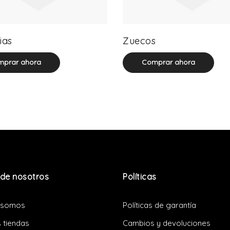
0 product(s)
0 product(s)
ias
Zuecos
prar ahora
Comprar ahora
de nosotros
Políticas
 somos
Políticas de garantía
 tiendas
Cambios y devoluciones