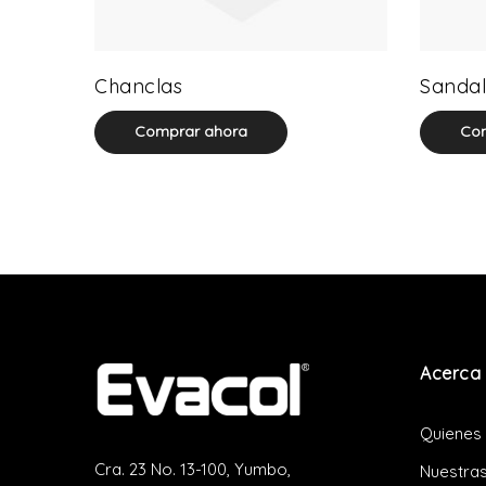
0 product(s)
Chanclas
Sandal
Comprar ahora
Com
Acerca 
Quienes
Cra. 23 No. 13-100, Yumbo,
Nuestras