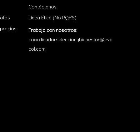
Contáctanos
datos
Línea Ética (No PQRS)
 precios
Trabaja con nosotros:
coordinadorseleccionybienestar@eva
col.com