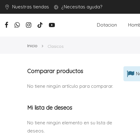
Nuestras tiendas
¿Necesitas ayuda?
Dotacion
Homb
Inicio
Clasicos
Comparar productos
N
No tiene ningún artículo para comparar.
Mi lista de deseos
No tiene ningún elemento en su lista de
deseos.