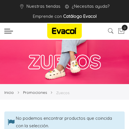
Nuestras tiendas
¿Necesitas ayuda?
Emprende con
Catálogo Evacol
0
Mi 
Inicio
Promociones
Zuecos
No podemos encontrar productos que coincida
con la selección.