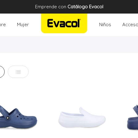
Emprende con
Catálogo Evacol
re
Mujer
Niños
Acceso
illa
Lista