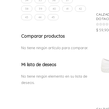
34
35
36
37
38
39
40
41
42
CALZA
43
44
45
DOTACI
$ 59,90
Comparar productos
No tiene ningún artículo para comparar.
Mi lista de deseos
No tiene ningún elemento en su lista de
deseos.