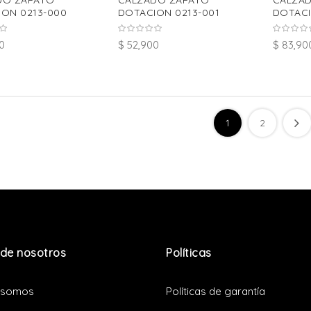
DO ZAPATO
CALZADO ZAPATO
CALZA
ON 0213-000
DOTACION 0213-001
DOTACI
0
$ 52,900
$ 83,90
1
2
de nosotros
Políticas
 somos
Políticas de garantía