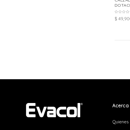
CALZA
DOTACI
$ 49,90
Acerca 
Quienes