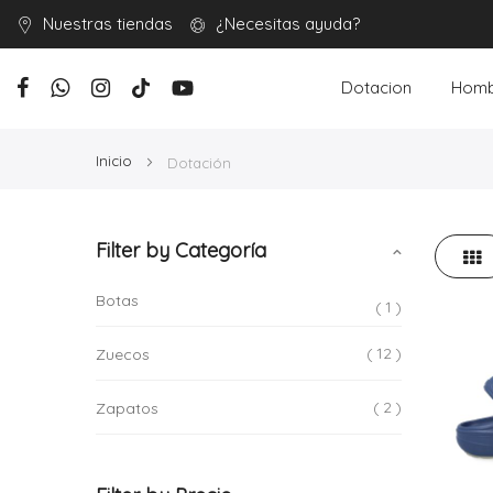
Nuestras tiendas
¿Necesitas ayuda?
Dotacion
Homb
Inicio
Dotación
Filter by Categoría
Parr
Ver
como
Botas
1
12
Zuecos
2
Zapatos