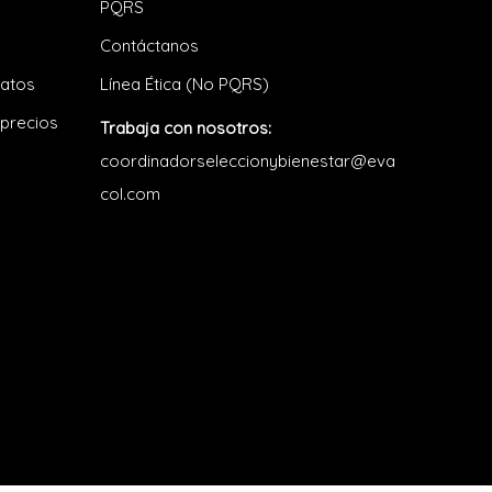
PQRS
Contáctanos
datos
Línea Ética (No PQRS)
 precios
Trabaja con nosotros:
coordinadorseleccionybienestar@eva
col.com