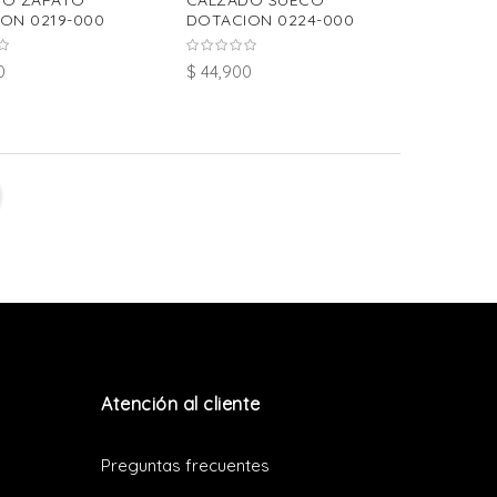
DO ZAPATO
CALZADO SUECO
ON 0219-000
DOTACION 0224-000
0
$ 44,900
Atención al cliente
Preguntas frecuentes