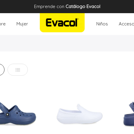
Emprende con
Catálogo Evacol
re
Mujer
Niños
Acceso
illa
Lista