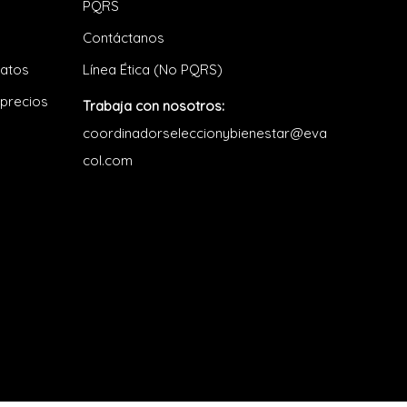
PQRS
Contáctanos
datos
Línea Ética (No PQRS)
 precios
Trabaja con nosotros:
coordinadorseleccionybienestar@eva
col.com