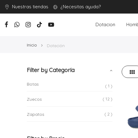
Nuestras tiendas
¿Necesitas ayuda?
Dotacion
Homb
Inicio
Dotación
Filter by Categoría
Parr
Ver
como
Botas
1
12
Zuecos
2
Zapatos