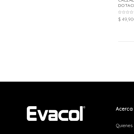
CALZA
DOTACI
$ 49,90
Acerca 
Quienes