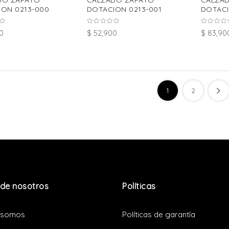
DO ZAPATO
CALZADO ZAPATO
CALZA
ON 0213-000
DOTACION 0213-001
DOTACI
0
$ 52,900
$ 83,90
1
2
de nosotros
Políticas
 somos
Políticas de garantía