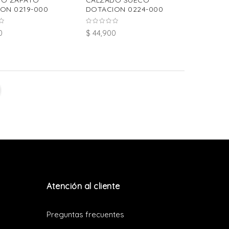
DO ZAPATO
CALZADO SUECO
ON 0219-000
DOTACION 0224-000
0
$ 44,900
Atención al cliente
Preguntas frecuentes