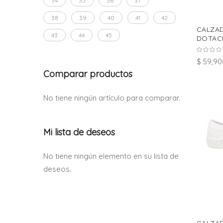
34
35
36
37
38
39
40
41
42
CALZA
43
44
45
DOTACI
$ 59,90
Comparar productos
No tiene ningún artículo para comparar.
Mi lista de deseos
No tiene ningún elemento en su lista de
deseos.