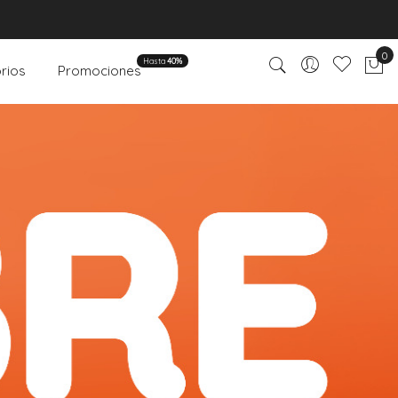
0
Hasta
40%
rios
Promociones
Mi 