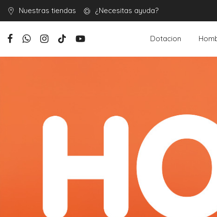
Nuestras tiendas
¿Necesitas ayuda?
Dotacion
Homb