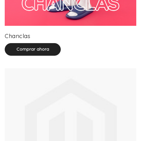
22 product(s)
Chanclas
Comprar ahora