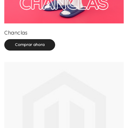
22 product(s)
Chanclas
Comprar ahora