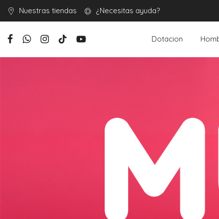
Nuestras tiendas
¿Necesitas ayuda?
Dotacion
Homb