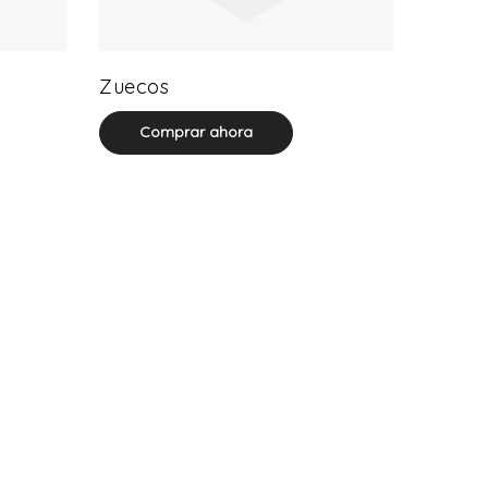
20 product(s)
Zuecos
Comprar ahora