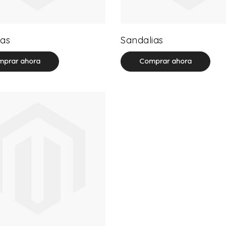
32 product(s)
71 product(s)
as
Sandalias
prar ahora
Comprar ahora