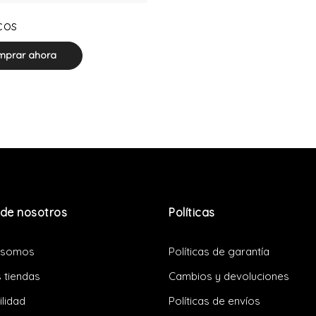
0 product(s)
cos
prar ahora
de nosotros
Políticas
 somos
Políticas de garantía
 tiendas
Cambios y devoluciones
ilidad
Políticas de envíos