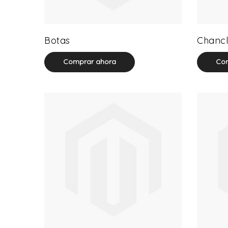
13 product(s)
Botas
Chancl
Comprar ahora
Com