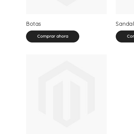
13 product(s)
Botas
Sandal
Comprar ahora
Com