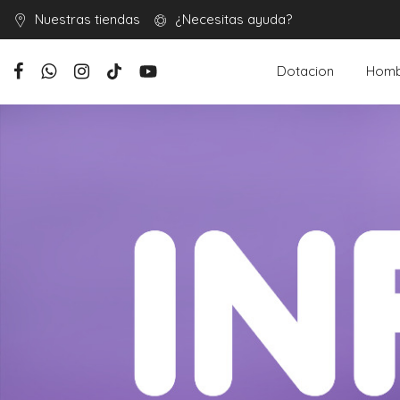
Nuestras tiendas
¿Necesitas ayuda?
Dotacion
Homb