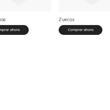
17 product(s)
27 product(s)
ias
Zuecos
prar ahora
Comprar ahora