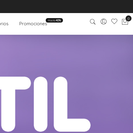
0
Hasta
40%
rios
Promociones
Mi 