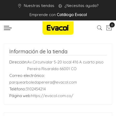
Nuestras tiendas
¿Necesitas ayuda?
Emprende con
Catálogo Evacol
0
Mi 
Información de la tienda
Dirección:
Av.Circunvalar 5-20 local 416 A cuarto piso
Pereira Risaralda 66001 CO
Correo electrónico:
parquearboledapereira@evacol.com
Teléfono:
3102454214
Página web:
https://evacol.com.co/