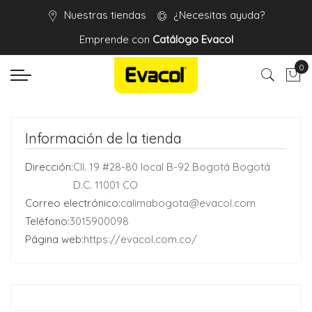
Nuestras tiendas
¿Necesitas ayuda?
Emprende con
Catálogo Evacol
0
Mi 
Información de la tienda
Dirección:
Cll. 19 #28-80 local B-92 Bogotá Bogotá
D.C. 11001 CO
Correo electrónico:
calimabogota@evacol.com
Teléfono:
3015900098
Página web:
https://evacol.com.co/