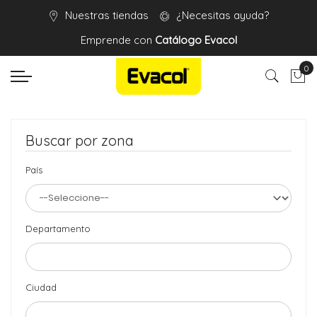
Nuestras tiendas
¿Necesitas ayuda?
Emprende con
Catálogo Evacol
0
Mi 
Buscar por zona
País
Departamento
Ciudad