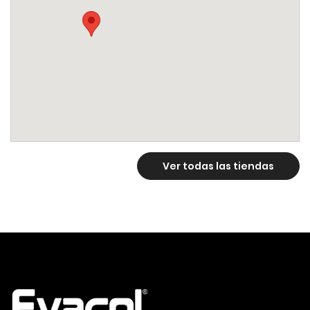
Monteria, Córdoba, Zip Code: 23001,
CO
Phone: 3225991855
Ver en el mapa
Ver todas las tiendas